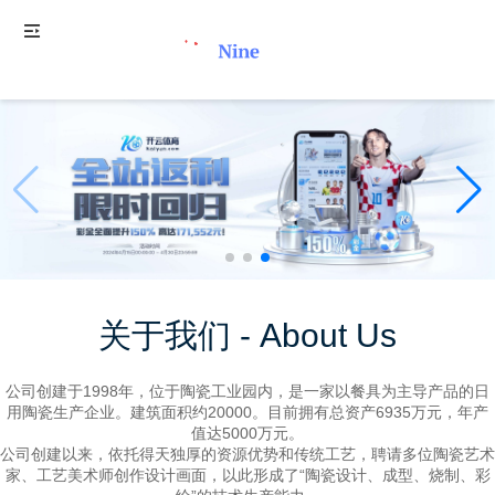
关于我们 - About Us
公司创建于1998年，位于陶瓷工业园内，是一家以餐具为主导产品的日
用陶瓷生产企业。建筑面积约20000。目前拥有总资产6935万元，年产
值达5000万元。
公司创建以来，依托得天独厚的资源优势和传统工艺，聘请多位陶瓷艺术
家、工艺美术师创作设计画面，以此形成了“陶瓷设计、成型、烧制、彩